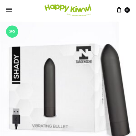
0
28%