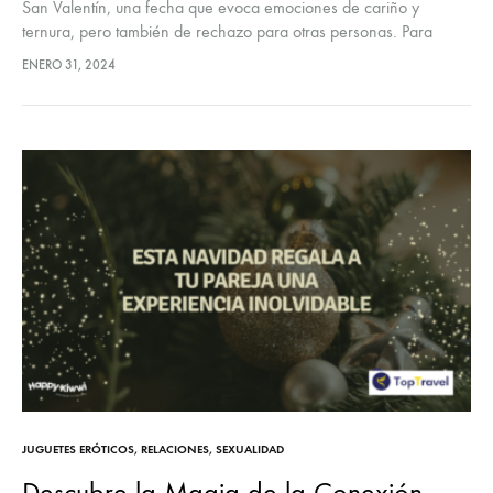
San Valentín, una fecha que evoca emociones de cariño y
ternura, pero también de rechazo para otras personas. Para
nosotros es una excusa ideal para celebrar el amor en todas…
ENERO 31, 2024
JUGUETES ERÓTICOS
,
RELACIONES
,
SEXUALIDAD
Descubre la Magia de la Conexión