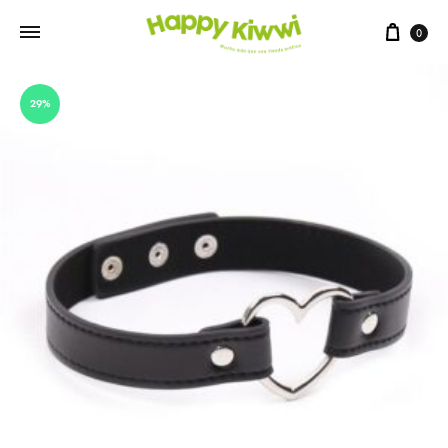
0
29%