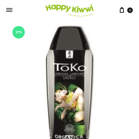
0
27%