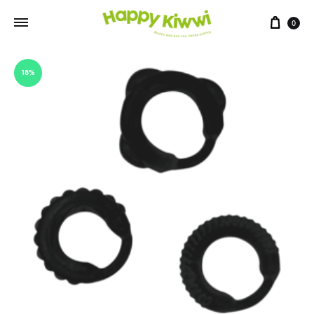
0
18%