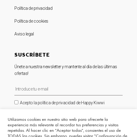
Política de privacidad
Política de cookies
Aviso legal
SUSCRÍBETE
Únete a nuestra newsletter y mantente al día de las últimas
ofertas!
Acepto la política de privacidad de Happy Kiwwi
SUSCRIBIRME ⟶
Utilizamos cookies en nuestro sitio web para ofrecerte la
experiencia más relevante al recordar tus preferencias y visitas
repetidas. Al hacer clic en "Aceptar todas", consientes el uso de
TODAS las cookies. Sin embargo, puedes visitar "Configuración de