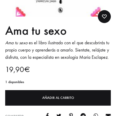
Ama tu sexo
A
ma tu sexo
es el libro ilustrado con el que descubrirás tu
propio cuerpo y aprenderás a amarlo. Sientate, relájate y
disfruta, con la especialista en sexología María Esclapez.
19,90
€
1 disponibles
AÑADIR AL CARRITO