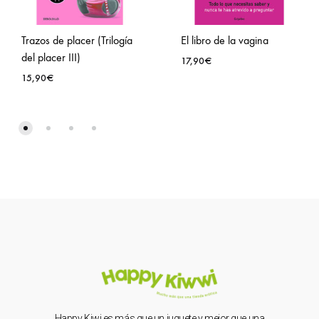
Trazos de placer (Trilogía
El libro de la vagina
del placer III)
17,90
€
15,90
€
Happy Kiwi es más que un juguete y mejor que una