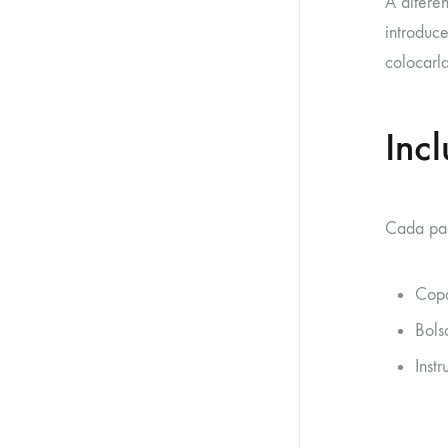
A difere
introduc
colocarla
Inc
Cada pac
Copa
Bols
Inst