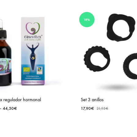
18%
ex regulador hormonal
Set 3 anillos
–
44,50
€
17,90
€
21,95
€