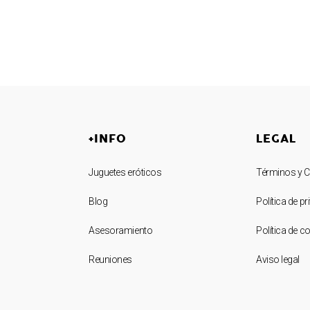
+INFO
LEGAL
Juguetes eróticos
Términos y 
Blog
Política de p
Asesoramiento
Política de c
Reuniones
Aviso legal