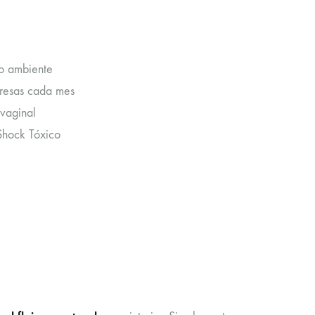
io ambiente
presas cada mes
 vaginal
Shock Tóxico