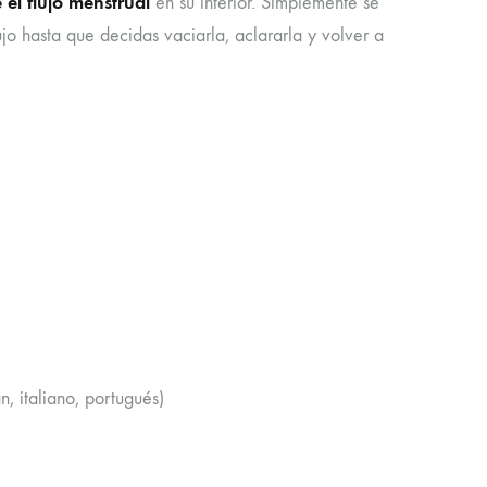
l flujo menstrual
en su interior. Simplemente se
o hasta que decidas vaciarla, aclararla y volver a
n, italiano, portugués)