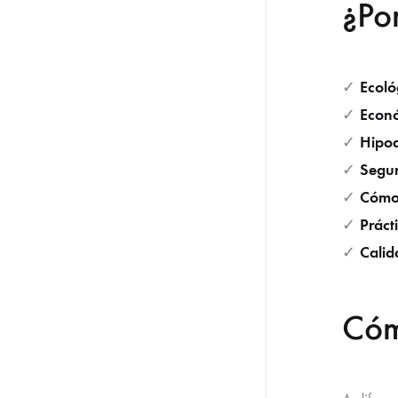
¿Po
Ecoló
✓
Econ
✓
Hipoa
✓
Segu
✓
Cóm
✓
Práct
✓
Cali
✓
Cóm