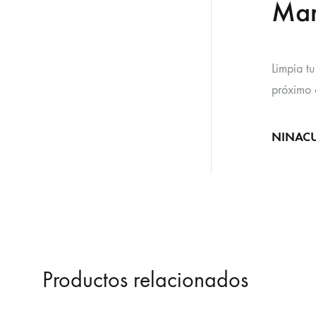
Man
Limpia t
próximo c
NINACUP:
Productos relacionados