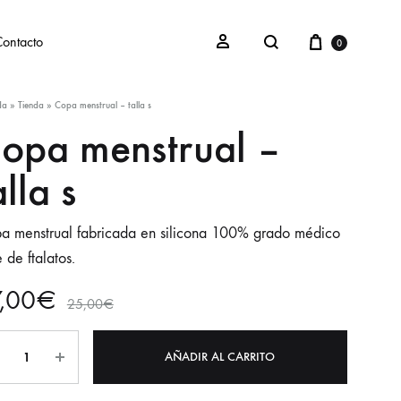
ontacto
0
da
»
Tienda
»
Copa menstrual – talla s
opa menstrual –
alla s
a menstrual fabricada en silicona 100% grado médico
e de ftalatos.
,00
€
25,00
€
AÑADIR AL CARRITO