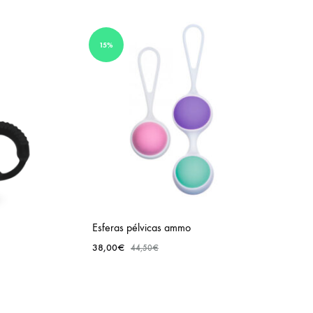
15%
Esferas pélvicas ammo
38,00
€
44,50
€