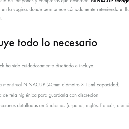
NINACUP recoge e
ncia de tampones y compresas que absorben,
e en la vagina, donde permanece cómodamente reteniendo el fluj
.
luye todo lo necesario
k ha sido cuidadosamente diseñado e incluye:
 menstrual NINACUP (40mm diámetro × 15ml capacidad)
a de tela higiénica para guardarla con discreción
rucciones detalladas en 6 idiomas (español, inglés, francés, alemá