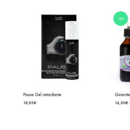
13%
Pause Gel retardante
Ginevit
18,95
€
16,50
€