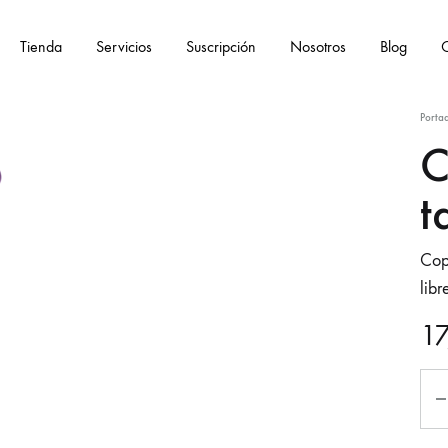
Tienda
Servicios
Suscripción
Nosotros
Blog
C
Porta
C
t
Cop
libr
17