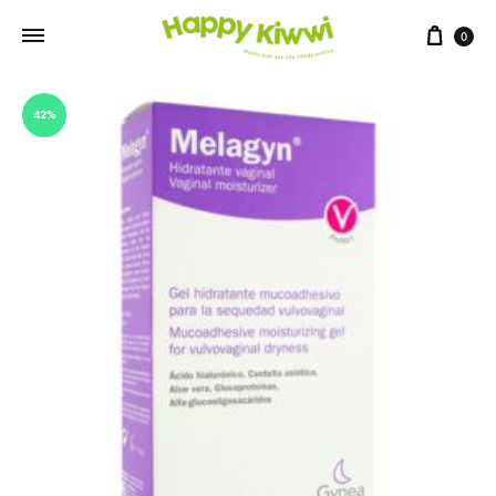
0
42%